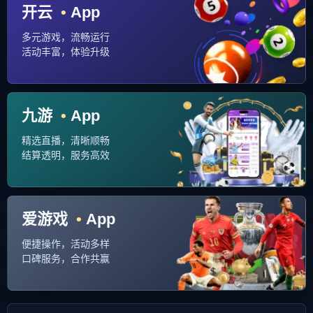
态，让每一次英雄联盟押注都更有参考价值和乐
趣。
我们的使命是
开云
成为全球英雄联盟电竞竞猜玩家
的首选平台，让每一位用户都能在专业、安全、便
捷的环境中体验LoL的精彩和刺激。我们深知英雄联
盟不仅是一项竞技运动，更是一种文化、一种社群
互动方式。通过我们的平台，玩家可以参与英雄联
盟电竞竞猜，体验电竞带来的激情与紧张，同时提
升自己的竞猜技巧和策略水平。未来，我们将持续
优化英雄联盟投注服务，拓展更多电竞赛事竞猜内
容，并依托Kaiyun、开云、九游、爱游戏等合作资
源，不断提升用户体验和平台功能。无论你是资深
玩家还是新手爱好者，我们都欢迎你加入我们的社
区，共同见证每一场LoL比赛的精彩瞬间，感受英雄